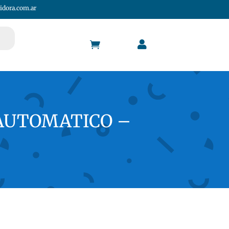
idora.com.ar


 AUTOMATICO –