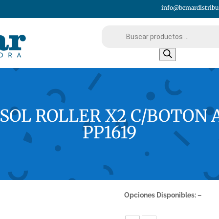
info@bemardistribu
Búsqueda
de
productos
ASOL ROLLER X2 C/BOTON
PP1619
Opciones Disponibles: –
PRIORI