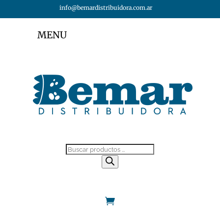
info@bemardistribuidora.com.ar
MENU
Búsqueda
de
productos
