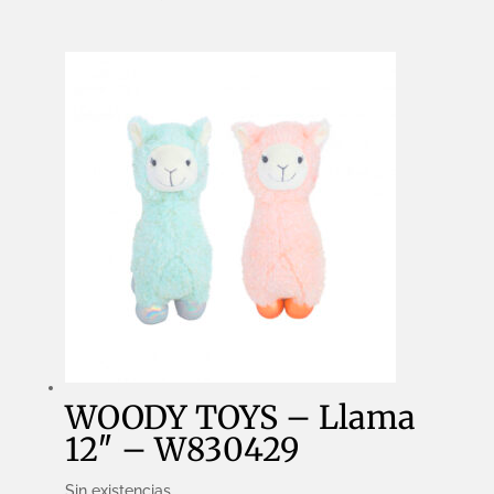
WOODY TOYS – Llama
12″ – W830429
Sin existencias