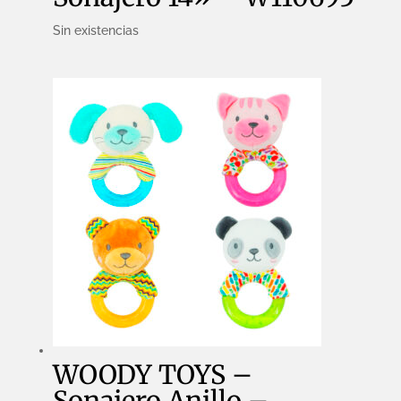
Sin existencias
WOODY TOYS –
Sonajero Anillo –