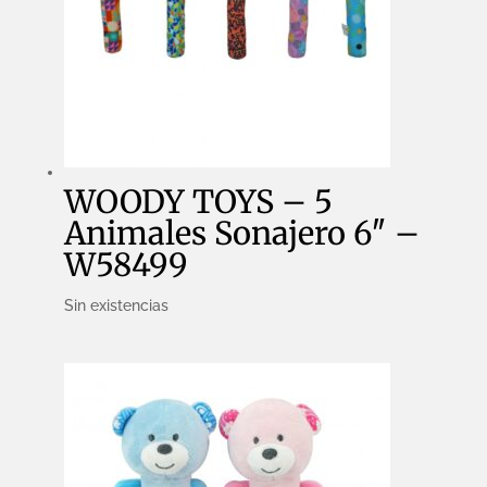
WOODY TOYS – 5
Animales Sonajero 6″ –
W58499
Sin existencias