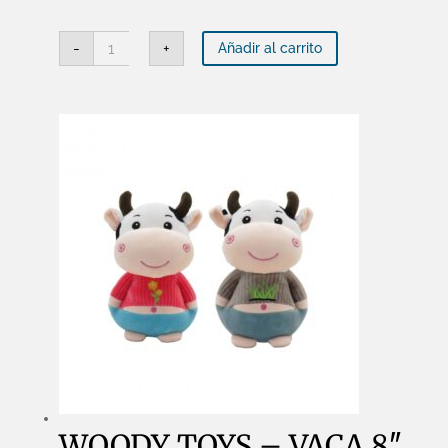
CONEJO
14"
WOODY
-
-
+
Añadir al carrito
TOYS
W940325
-
cantidad
CONEJO
14"
-
W940325
cantidad
WOODY TOYS – VACA 8″