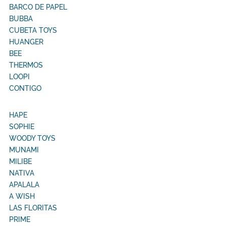
BARCO DE PAPEL
BUBBA
CUBETA TOYS
HUANGER
BEE
THERMOS
LOOPI
CONTIGO
HAPE
SOPHIE
WOODY TOYS
MUNAMI
MILIBE
NATIVA
APALALA
A WISH
LAS FLORITAS
PRIME