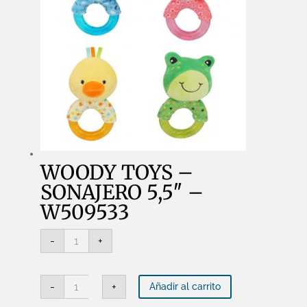
WOODY TOYS –
SONAJERO 5,5″ –
W509533
WOODY
-
+
TOYS
-
SONAJERO
5,5"
WOODY
-
-
+
Añadir al carrito
TOYS
W509533
-
cantidad