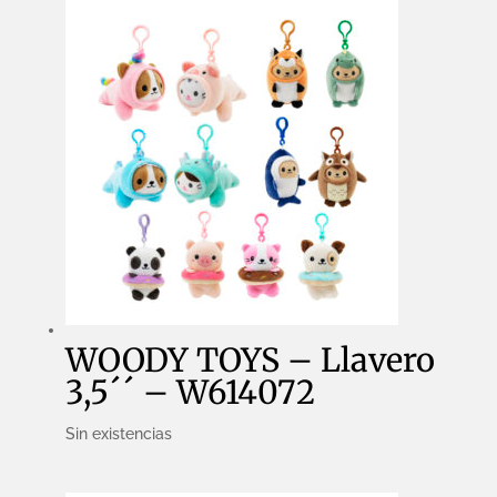
WOODY TOYS – Llavero
3,5´´ – W614072
Sin existencias