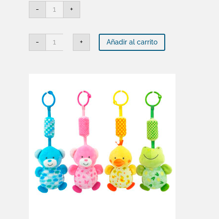
WOODY
-
+
TOYS
-
SONAJERO
11"
WOODY
-
-
+
Añadir al carrito
TOYS
W110704
-
cantidad
SONAJERO
11"
-
W110704
cantidad