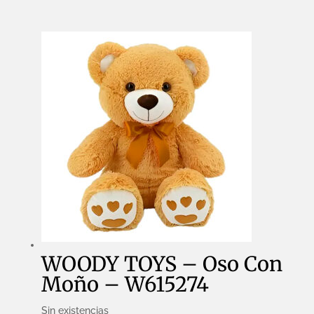
Pato
11"
-
W909780
cantidad
WOODY TOYS – Oso Con
Moño – W615274
Sin existencias