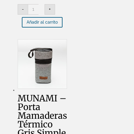
MUNAMI
-
+
-
Silla
De
Añadir al carrito
Comer
Bebe
Booster
Transportable
-
MU0004
cantidad
MUNAMI –
Porta
Mamaderas
Térmico
Gris Simple