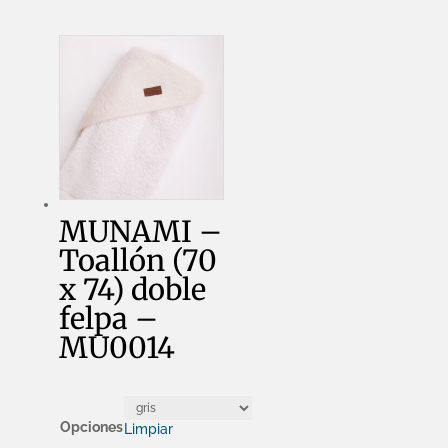
MUNAMI –
Toallón (70
x 74) doble
felpa –
MU0014
Opciones
Limpiar