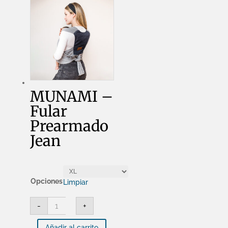
MUNAMI –
Fular
Prearmado
Jean
Opciones
Limpiar
MUNAMI
-
+
-
Fular
Prearmado
Añadir al carrito