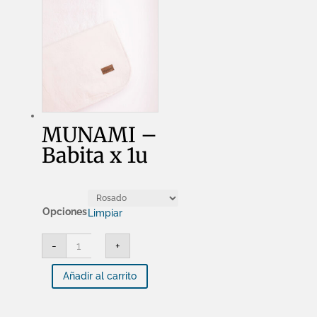
MUNAMI –
Babita x 1u
Opciones
Limpiar
MUNAMI
-
+
-
Babita
x
Añadir al carrito
1u
cantidad