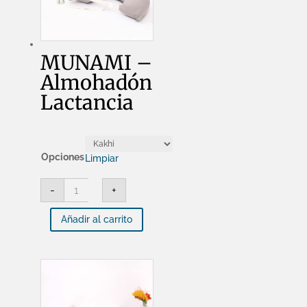
MUNAMI –
Almohadón
Lactancia
Opciones
Limpiar
MUNAMI
-
+
-
Almohadón
Lactancia
Añadir al carrito
cantidad