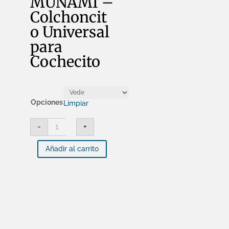
MUNAMI –
Colchoncit
o Universal
para
Cochecito
Opciones
Limpiar
MUNAMI
-
+
-
Colchoncito
Universal
Añadir al carrito
para
Cochecito
cantidad