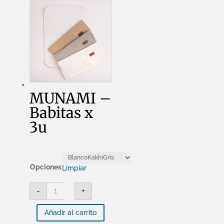
MUNAMI –
Babitas x
3u
Opciones
Limpiar
MUNAMI
-
+
-
Babitas
x
Añadir al carrito
3u
cantidad