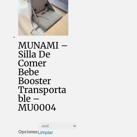
MUNAMI –
Silla De
Comer
Bebe
Booster
Transporta
ble –
MU0004
Opciones
Limpiar