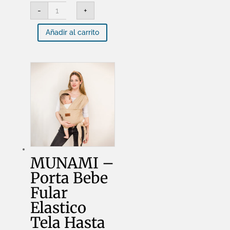
MUNAMI
-
+
-
Fular
Prearmado
Añadir al carrito
Jean
Gris
cantidad
MUNAMI –
Porta Bebe
Fular
Elastico
Tela Hasta