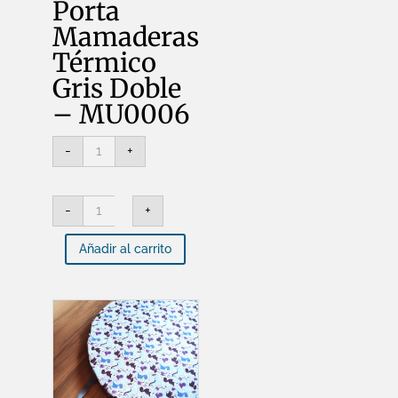
Porta
Mamaderas
Térmico
Gris Doble
– MU0006
MUNAMI
-
+
-
Porta
Mamaderas
Térmico
MUNAMI
Gris
-
+
-
Doble
Porta
-
Mamaderas
MU0006
Añadir al carrito
Térmico
cantidad
Gris
Doble
-
MU0006
cantidad