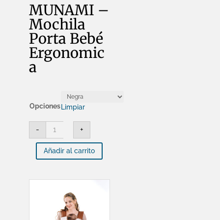
MUNAMI –
Mochila
Porta Bebé
Ergonomic
a
Opciones
Limpiar
MUNAMI
-
+
-
Mochila
Porta
Añadir al carrito
Bebé
Ergonomica
cantidad