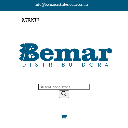
info@bemardistribuidora.com.ar
MENU
Búsqueda
de
productos
