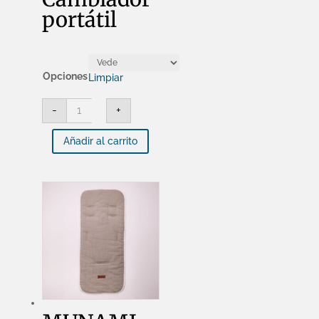
portátil
Opciones
Limpiar
MUNAMI
-
+
-
Cambiador
portátil
Añadir al carrito
cantidad