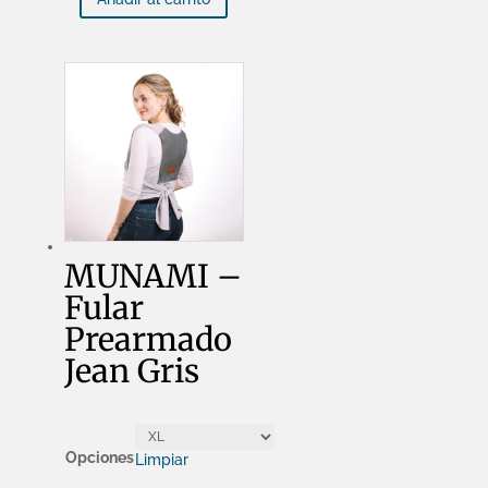
Jean
cantidad
MUNAMI –
Fular
Prearmado
Jean Gris
Opciones
Limpiar