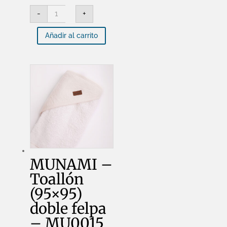
MUNAMI
-
+
-
Toallón
(70
Añadir al carrito
x
74)
doble
felpa
-
MU0014
cantidad
MUNAMI –
Toallón
(95×95)
doble felpa
– MU0015