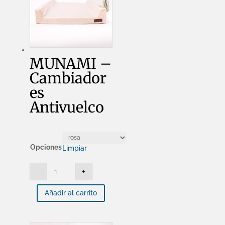
MUNAMI –
Cambiador
es
Antivuelco
Opciones
Limpiar
MUNAMI
-
+
-
Cambiadores
Antivuelco
Añadir al carrito
cantidad