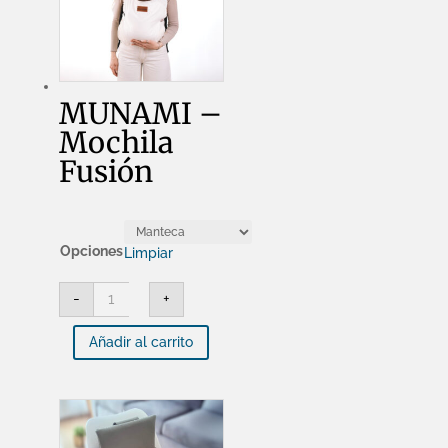
MUNAMI –
Mochila
Fusión
Opciones
Limpiar
MUNAMI
-
+
-
Mochila
Fusión
Añadir al carrito
cantidad