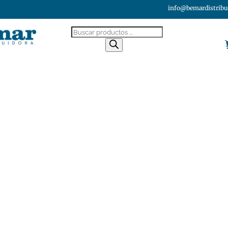
info@bemardistribu
Búsqueda
de
productos