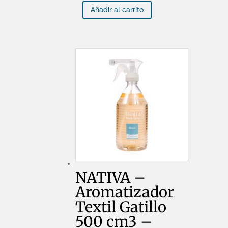
Textil
Verbena
Añadir al carrito
Gatillo
cantidad
500
cm3
-
Verbena
cantidad
NATIVA –
Aromatizador
Textil Gatillo
500 cm3 –