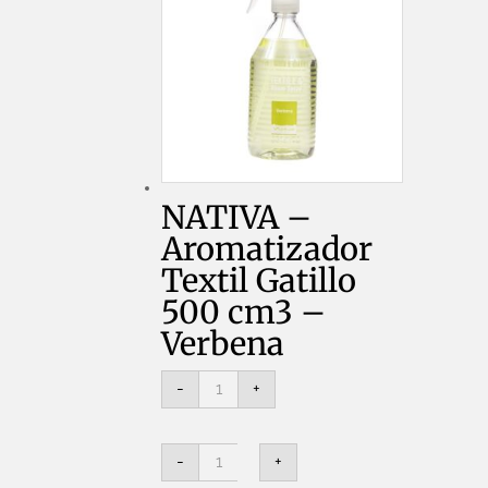
NATIVA –
Aromatizador
Textil Gatillo
500 cm3 –
Verbena
NATIVA
-
+
-
Aromatizador
Textil
Gatillo
NATIVA
500
-
+
-
cm3
Aromatizador
-