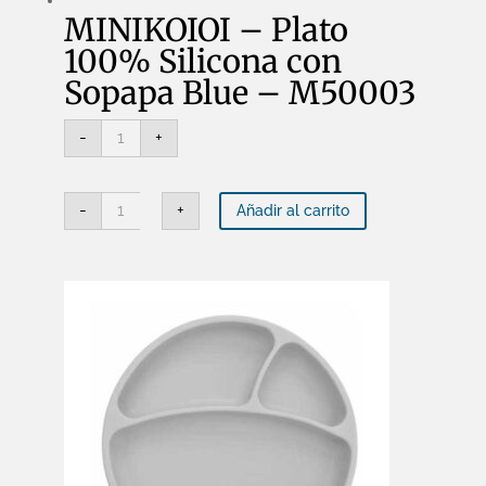
MINIKOIOI – Plato
100% Silicona con
Sopapa Blue – M50003
MINIKOIOI
-
+
-
Plato
100%
Silicona
MINIKOIOI
con
-
+
Añadir al carrito
-
Sopapa
Plato
Blue
100%
-
Silicona
M50003
con
cantidad
Sopapa
Blue
-
M50003
cantidad