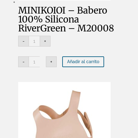
MINIKOIOI – Babero
100% Silicona
RiverGreen – M20008
MINIKOIOI
-
+
-
Babero
100%
Silicona
MINIKOIOI
RiverGreen
-
+
Añadir al carrito
-
-
Babero
M20008
100%
cantidad
Silicona
RiverGreen
-
M20008
cantidad