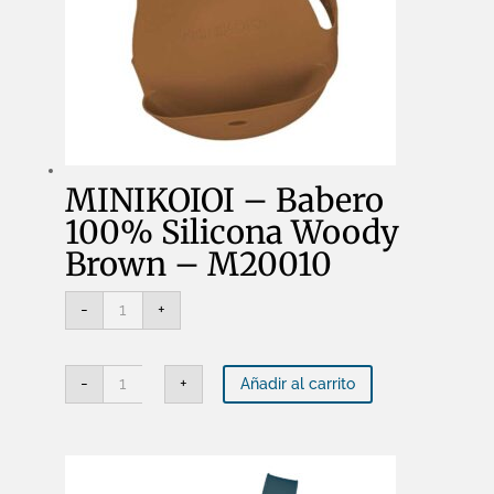
MINIKOIOI – Babero
100% Silicona Woody
Brown – M20010
MINIKOIOI
-
+
-
Babero
100%
Silicona
MINIKOIOI
Woody
-
+
Añadir al carrito
-
Brown
Babero
-
100%
M20010
Silicona
cantidad
Woody
Brown
-