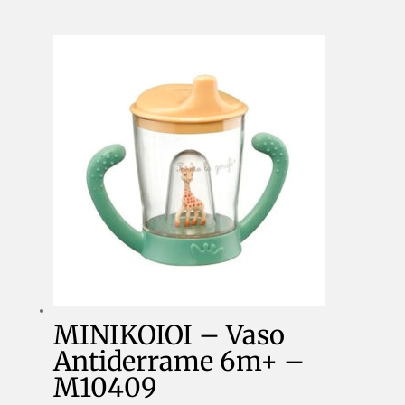
Maracas
-
M010168
cantidad
MINIKOIOI – Vaso
Antiderrame 6m+ –
M10409