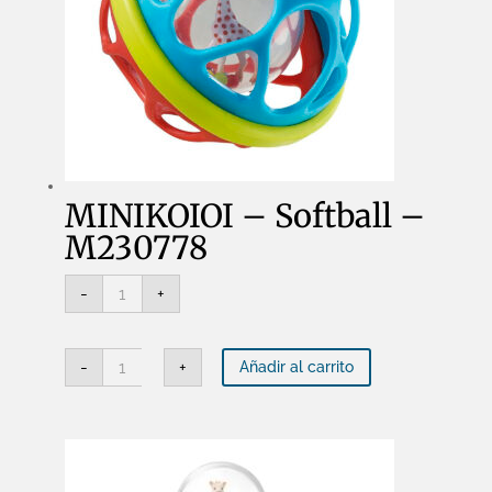
MINIKOIOI – Softball –
M230778
MINIKOIOI
-
+
-
Softball
-
M230778
MINIKOIOI
cantidad
-
+
Añadir al carrito
-
Softball
-
M230778
cantidad