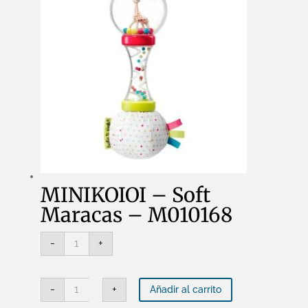
MINIKOIOI – Soft
Maracas – M010168
MINIKOIOI
-
+
-
Soft
Maracas
-
MINIKOIOI
M010168
-
+
Añadir al carrito
-
cantidad
Soft