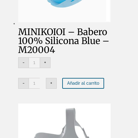
MINIKOIOI – Babero
100% Silicona Blue –
M20004
MINIKOIOI
-
+
-
Babero
100%
Silicona
MINIKOIOI
Blue
-
+
Añadir al carrito
-
-
Babero
M20004
100%
cantidad
Silicona
Blue
-
M20004
cantidad