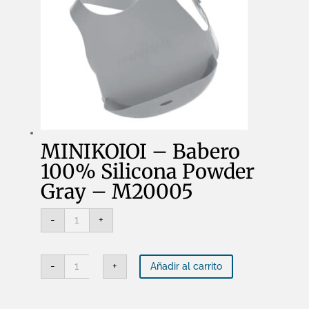
MINIKOIOI – Babero
100% Silicona Powder
Gray – M20005
MINIKOIOI
-
+
-
Babero
100%
Silicona
MINIKOIOI
Powder
-
+
Añadir al carrito
-
Gray
Babero
-
100%
M20005
Silicona
cantidad
Powder