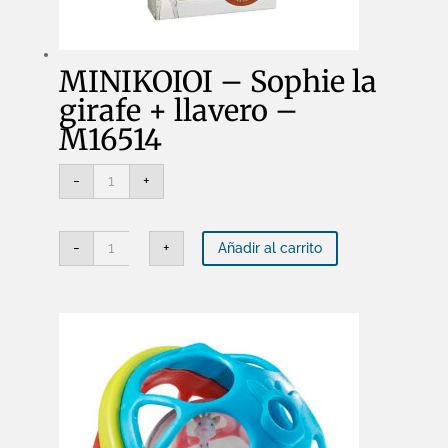
MINIKOIOI – Sophie la
girafe + llavero –
M16514
MINIKOIOI
-
+
-
Sophie
la
girafe
MINIKOIOI
+
-
+
Añadir al carrito
-
llavero
Sophie
-
la
M16514
girafe
cantidad
+
llavero
-
M16514
cantidad