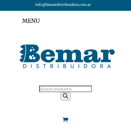
info@bemardistribuidora.com.ar
MENU
Búsqueda
de
productos
