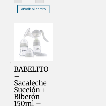
-
Sacaleche
10020
Succionador
cantidad
Añadir al carrito
de
Leche
-
10020
cantidad
BABELITO
–
Sacaleche
Succión +
Biberón
150ml –