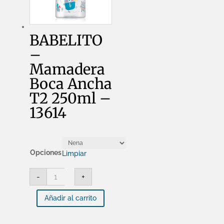
BABELITO
–
Mamadera
Boca Ancha
T2 250ml –
13614
Opciones
Limpiar
BABELITO
-
+
-
Mamadera
Boca
Añadir al carrito
Ancha
T2
250ml
-