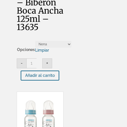
– Biberón
Boca Ancha
125ml –
13635
Opciones
Limpiar
BABELITO
-
+
-
Biberón
Boca
Añadir al carrito
Ancha
125ml
-
13635
cantidad