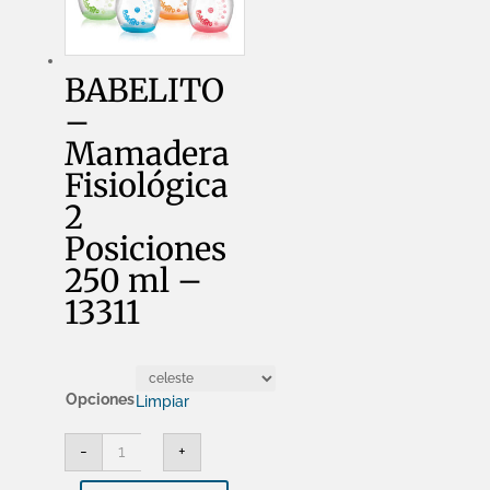
BABELITO
–
Mamadera
Fisiológica
2
Posiciones
250 ml –
13311
Opciones
Limpiar
BABELITO
-
+
-
Mamadera
Fisiológica