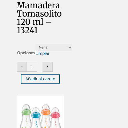
Mamadera
Tomasolito
120 ml –
13241
Opciones
Limpiar
BABELITO
-
+
-
Mamadera
Tomasolito
Añadir al carrito
120
ml
-
13241
cantidad