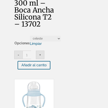
300 ml –
Boca Ancha
Silicona T2
– 13702
Opciones
Limpiar
BABELITO
-
+
-
Mamadera
300
Añadir al carrito
ml
-
Boca
Ancha
Silicona
T2
-
13702
cantidad