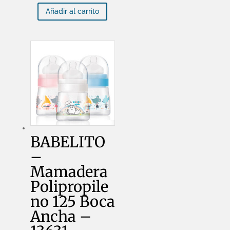
Polipropileno
Añadir al carrito
270ml
T3
-
13626
cantidad
BABELITO
–
Mamadera
Polipropile
no 125 Boca
Ancha –