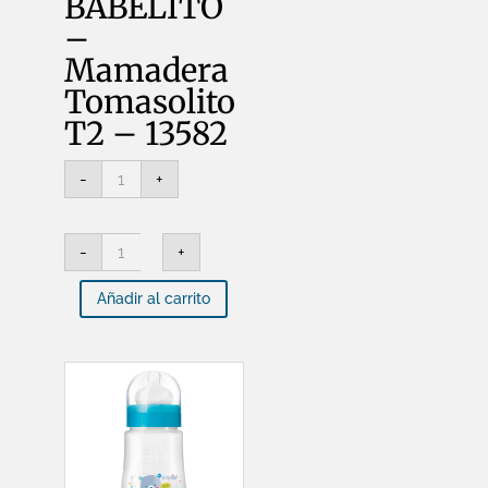
BABELITO
–
Mamadera
Tomasolito
T2 – 13582
BABELITO
-
+
-
Mamadera
Tomasolito
T2
BABELITO
-
-
+
-
13582
Mamadera
cantidad
Tomasolito
Añadir al carrito
T2
-
13582
cantidad