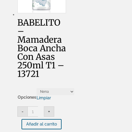
BABELITO
–
Mamadera
Boca Ancha
Con Asas
250ml T1 –
13721
Opciones
Limpiar
BABELITO
-
+
-
Mamadera
Boca
Añadir al carrito
Ancha
Con