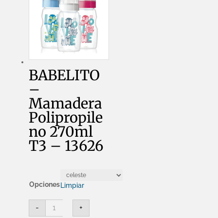
BABELITO
–
Mamadera
Polipropile
no 270ml
T3 – 13626
Opciones
Limpiar
BABELITO
-
+
-
Mamadera