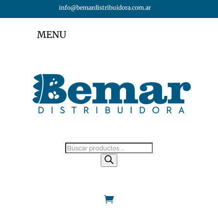
info@bemardistribuidora.com.ar
MENU
Búsqueda
de
productos
