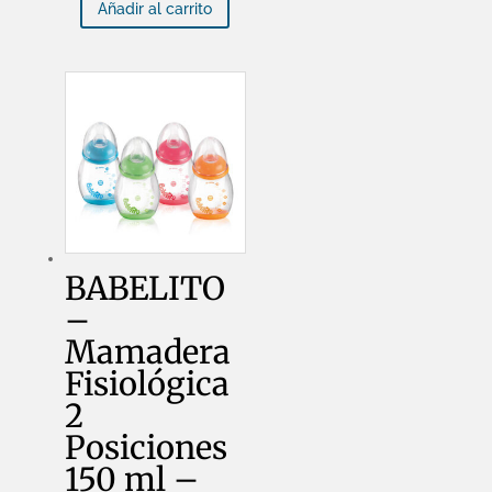
Añadir al carrito
2
Posiciones
250
ml
-
13311
cantidad
BABELITO
–
Mamadera
Fisiológica
2
Posiciones
150 ml –