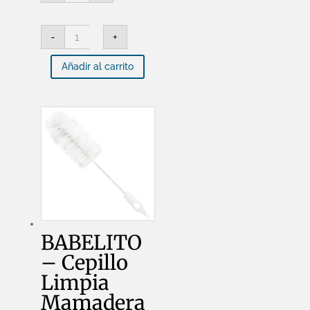
Pezonera
de
Silicona
BABELITO
X2
-
+
-
-
Pezonera
10030
de
cantidad
Añadir al carrito
Silicona
X2
-
10030
cantidad
BABELITO
– Cepillo
Limpia
Mamadera