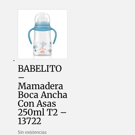
Asas
250ml
T1
-
13721
cantidad
BABELITO
–
Mamadera
Boca Ancha
Con Asas
250ml T2 –
13722
Sin existencias