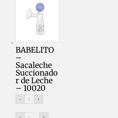
BABELITO
–
Sacaleche
Succionado
r de Leche
– 10020
BABELITO
-
+
-
Sacaleche
Succionador
de
BABELITO
Leche
-
+
-