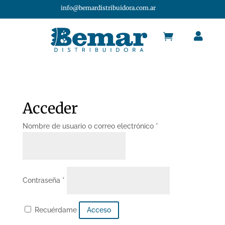
info@bemardistribuidora.com.ar


Acceder
Obligatorio
Nombre de usuario o correo electrónico
*
Obligatorio
Contraseña
*
Recuérdame
Acceso