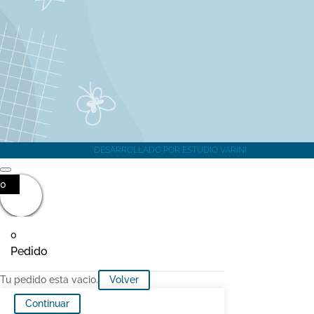
HORARIO DE ATENCION
DESARROLLADO POR
ESTUDIO VARINI
0
0
Pedido
Tu pedido esta vacio.
Volver
Continuar