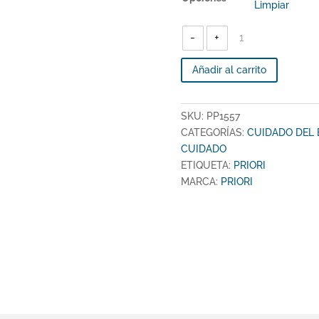
Limpiar
PRIORI
-
-
+
CUIDADOS
DEL
BEBE
CON
ESTUCHE
Añadir al carrito
SET
-
PP1557
cantidad
SKU:
PP1557
CATEGORÍAS:
CUIDADO DEL 
CUIDADO
ETIQUETA:
PRIORI
MARCA:
PRIORI