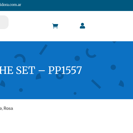
idora.com.ar


HE SET – PP1557
e, Rosa