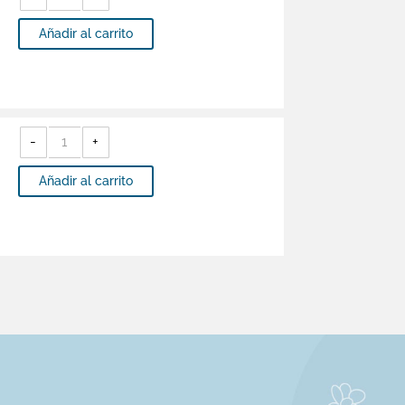
DE
CHUPETE
ALIMENTADOR
Añadir al carrito
DE
FRUTAS
-
AC6722
cantidad
PRIORI
-
-
+
Babero
-
PP1573
cantidad
Añadir al carrito