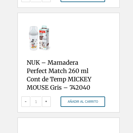
FC
Plus
silicona
T
1
(0-
6
meses)
flujo
M
(leche)
-
709245
cantidad
NUK – Mamadera
Perfect Match 260 ml
Cont de Temp MICKEY
MOUSE Gris – 742040
NUK
-
-
+
AÑADIR AL CARRITO
Mamadera
Perfect
Match
260
ml
Cont
de
Temp
MICKEY
MOUSE
Gris
-