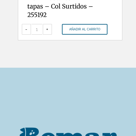
tapas – Col Surtidos –
255192
NUK
-
-
+
AÑADIR AL CARRITO
Bowl
con
2
tapas
-
Col
Surtidos
-
255192
cantidad
HORARIO DE ATENCION