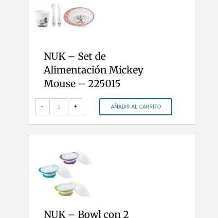
742040
cantidad
NUK – Set de
Alimentación Mickey
Mouse – 225015
NUK
-
-
+
AÑADIR AL CARRITO
Set
de
Alimentación
Mickey
Mouse
-
225015
cantidad
NUK – Bowl con 2