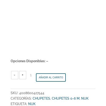
Opciones Disponibles: –
NUK
-
-
+
Set
AÑADIR AL CARRITO
de
2
Chupetes
Space
0-
6
meses
SKU:
4008600427544
-
Rana
/
CATEGORÍAS:
CHUPETES
,
CHUPETES 0-6 M
,
NUK
Arco
Iris
ETIQUETA:
NUK
-
730903