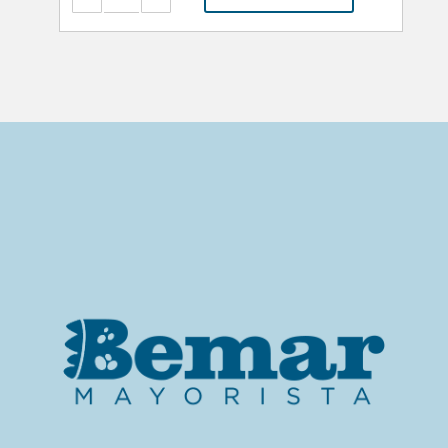
Mamadera
Perfect
5
240ml
2m+
Flujo
medio
Celeste
-
C69481
cantidad
HORARIO DE ATENCION