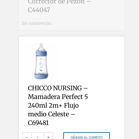
Corrector de Pezón –
C44047
Sin existencias
CHICCO NURSING –
Mamadera Perfect 5
240ml 2m+ Flujo
medio Celeste –
C69481
CHICCO
NURSING
-
+
AÑADIR AL CARRITO
-