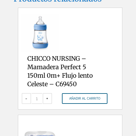
CHICCO NURSING –
Mamadera Perfect 5
150ml 0m+ Flujo lento
Celeste – C69450
CHICCO
NURSING
-
+
AÑADIR AL CARRITO
-
Mamadera
Perfect
5
150ml
0m+
Flujo
lento
Celeste
-
C69450
cantidad