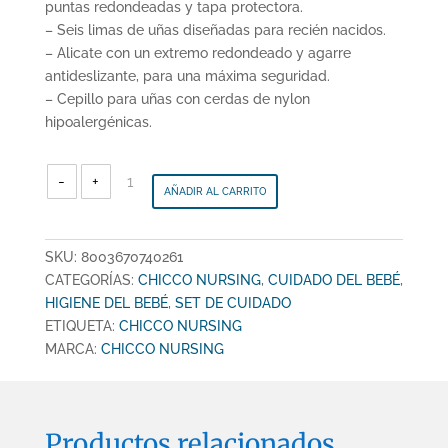
puntas redondeadas y tapa protectora.
– Seis limas de uñas diseñadas para recién nacidos.
– Alicate con un extremo redondeado y agarre
antideslizante, para una máxima seguridad.
– Cepillo para uñas con cerdas de nylon
hipoalergénicas.
CHICCO
NURSING
-
+
-
AÑADIR AL CARRITO
Baño
Set
de
higiene
Rosa
-
C40261
SKU:
8003670740261
cantidad
CATEGORÍAS:
CHICCO NURSING
,
CUIDADO DEL BEBÉ
,
HIGIENE DEL BEBÉ
,
SET DE CUIDADO
ETIQUETA:
CHICCO NURSING
MARCA:
CHICCO NURSING
Productos relacionados