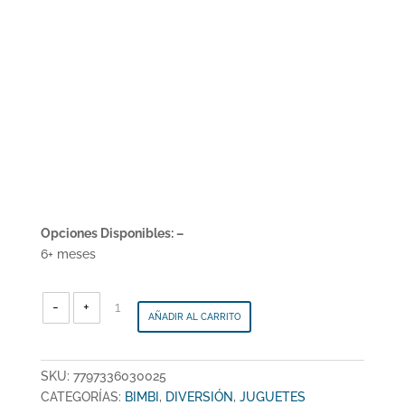
Opciones Disponibles: –
6+ meses
BIMBI
-
-
+
Jardin
AÑADIR AL CARRITO
Bloques
Grandes
48
piezas
-
BM3002
cantidad
SKU:
7797336030025
CATEGORÍAS:
BIMBI
,
DIVERSIÓN
,
JUGUETES