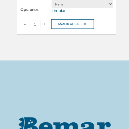
Opciones
Limpiar
BABELITO
-
-
+
AÑADIR AL CARRITO
Sonajero
Discos
-
66254
cantidad
HORARIO DE ATENCION