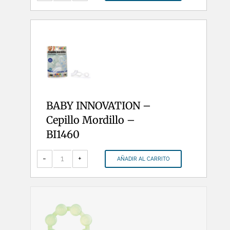
Frutita
Naranja
-
BI3150
cantidad
BABY INNOVATION –
Cepillo Mordillo –
BI1460
BABY
INNOVATION
-
+
AÑADIR AL CARRITO
-
Cepillo
Mordillo
-
BI1460
cantidad