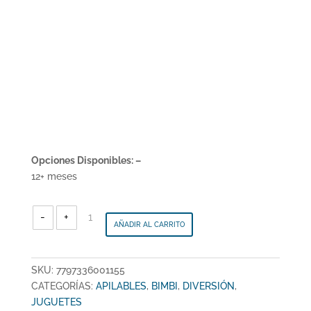
Opciones Disponibles: –
12+ meses
BIMBI
-
-
+
Granja
AÑADIR AL CARRITO
Apilable
-
BM0115
cantidad
SKU:
7797336001155
CATEGORÍAS:
APILABLES
,
BIMBI
,
DIVERSIÓN
,
JUGUETES