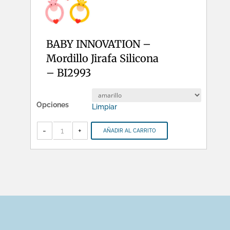
BABY INNOVATION –
Mordillo Jirafa Silicona
– BI2993
Opciones
Limpiar
BABY
INNOVATION
-
+
AÑADIR AL CARRITO
-
Mordillo
Jirafa
Silicona
-
BI2993
cantidad
HORARIO DE ATENCION