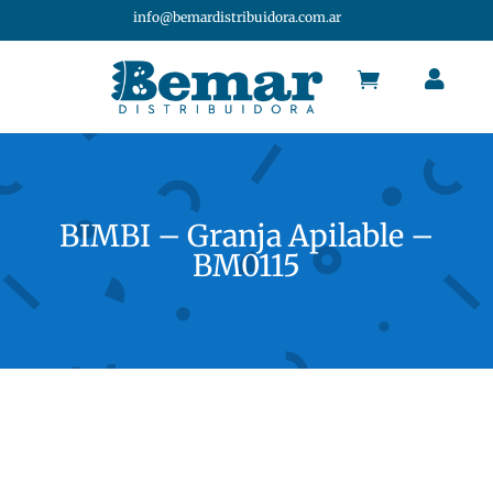
info@bemardistribuidora.com.ar


BIMBI – Granja Apilable –
BM0115