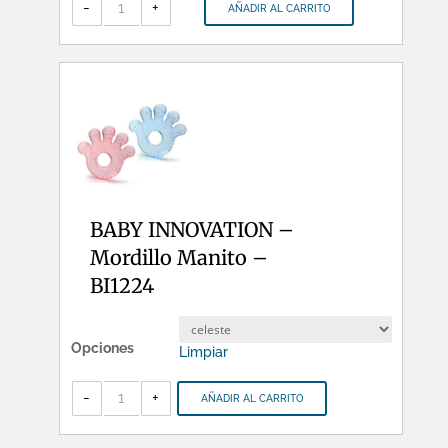
-
-
+
AÑADIR AL CARRITO
Bolso
Playmat
Impermeable
Porta
Juguete
-
AP0007
cantidad
BABY INNOVATION –
Mordillo Manito –
BI1224
Opciones
Limpiar
BABY
INNOVATION
-
+
AÑADIR AL CARRITO
-
Mordillo
Manito
-
BI1224
cantidad