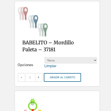
BABELITO – Mordillo
Paleta – 37181
Opciones
Limpiar
BABELITO
-
-
+
AÑADIR AL CARRITO
Mordillo
Paleta
-
37181
cantidad