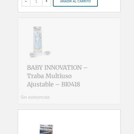
-
+
AÑADIR AL CARRITO
-
Punteras
Soft
-
BI0067
cantidad
BABY INNOVATION –
Traba Multiuso
Ajustable – BI0418
Sin existencias