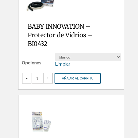
BABY INNOVATION –
Protector de Vidrios –
BI0432
Opciones
Limpiar
BABY
INNOVATION
-
+
AÑADIR AL CARRITO
-
Protector
de
Vidrios
-
BI0432
cantidad