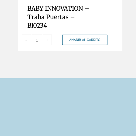
BABY INNOVATION –
Traba Puertas –
BI0234
BABY
INNOVATION
-
+
AÑADIR AL CARRITO
-
Traba
Puertas
-
BI0234
cantidad
HORARIO DE ATENCION