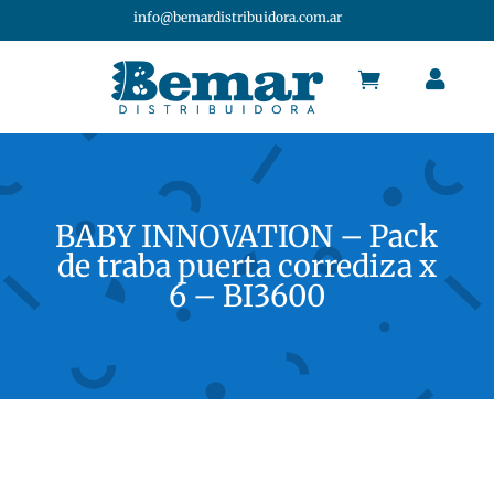
info@bemardistribuidora.com.ar


BABY INNOVATION – Pack
de traba puerta corrediza x
6 – BI3600