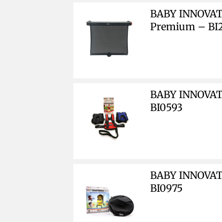
BABY INNOVATI
Premium – BI
BABY INNOVATI
BI0593
BABY INNOVATI
BI0975