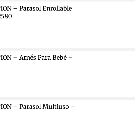
ON – Parasol Enrollable
2580
ON – Arnés Para Bebé –
ON – Parasol Multiuso –