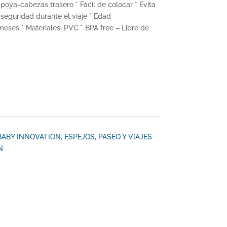
 apoya-cabezas trasero * Fácil de colocar * Evita
seguridad durante el viaje * Edad
eses * Materiales: PVC * BPA free – Libre de
BABY INNOVATION
,
ESPEJOS
,
PASEO Y VIAJES
N