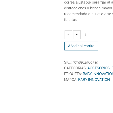
correa ajustable para fijar al
distracciones y brinda mayor 
recomendada de uso: 0 a 12 m
ftalatos
BABY
INNOVATION
-
+
-
Espejo
(Trasero)
-
BI0319
Añadir al carrito
cantidad
SKU:
7798164560319
CATEGORÍAS:
ACCESORIOS
,
ETIQUETA:
BABY INNOVATIO
MARCA:
BABY INNOVATION