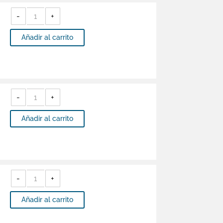
BABY
INNOVATION
-
+
-
Parasol
Enrollable
Premium
Añadir al carrito
-
BI2580
cantidad
BABY
INNOVATION
-
+
-
Arnés
Para
Bebé
Añadir al carrito
-
BI0593
cantidad
BABY
INNOVATION
-
+
-
Parasol
Multiuso
-
Añadir al carrito
BI0975
cantidad