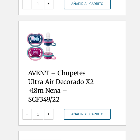
-
-
+
AÑADIR AL CARRITO
Chupetes
Ultra
Air
Decorado
X2
6-
18m
Nene
-
SCF
085/60
cantidad
AVENT – Chupetes
Ultra Air Decorado X2
+18m Nena –
SCF349/22
AVENT
-
-
+
AÑADIR AL CARRITO
Chupetes
Ultra
Air
Decorado
X2
+18m
Nena
-
SCF349/22