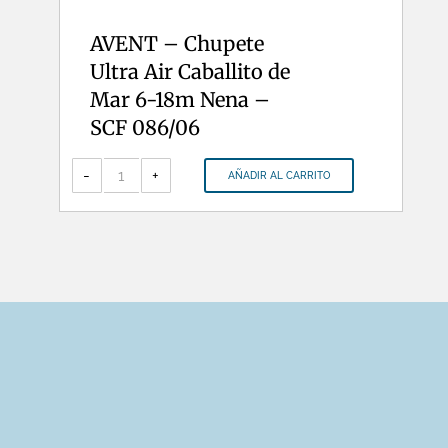
AVENT – Chupete
Ultra Air Caballito de
Mar 6-18m Nena –
SCF 086/06
AVENT
-
-
+
AÑADIR AL CARRITO
Chupete
Ultra
Air
Caballito
de
Mar
6-
18m
Nena
-
SCF
086/06
cantidad
HORARIO DE ATENCION