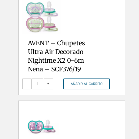
cantidad
AVENT – Chupetes
Ultra Air Decorado
Nightime X2 0-6m
Nena – SCF376/19
AVENT
-
-
+
AÑADIR AL CARRITO
Chupetes
Ultra
Air
Decorado
Nightime
X2
0-
6m
Nena
-
SCF376/19
cantidad