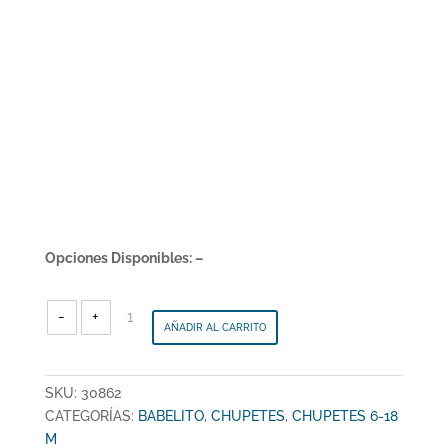
Opciones Disponibles: –
BABELITO
-
-
+
Chupete
AÑADIR AL CARRITO
Todo
Silicona
Redondo
T
2
-
30862
SKU:
30862
cantidad
CATEGORÍAS:
BABELITO
,
CHUPETES
,
CHUPETES 6-18
M